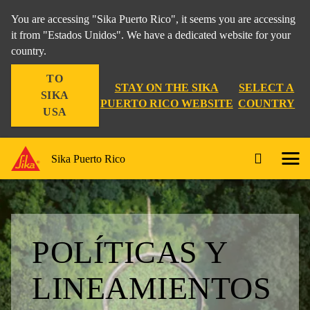
You are accessing "Sika Puerto Rico", it seems you are accessing
it from "Estados Unidos". We have a dedicated website for your
country.
TO
STAY ON THE SIKA
SELECT A
SIKA
PUERTO RICO WEBSITE
COUNTRY
USA
Sika Puerto Rico
POLÍTICAS Y
LINEAMIENTOS