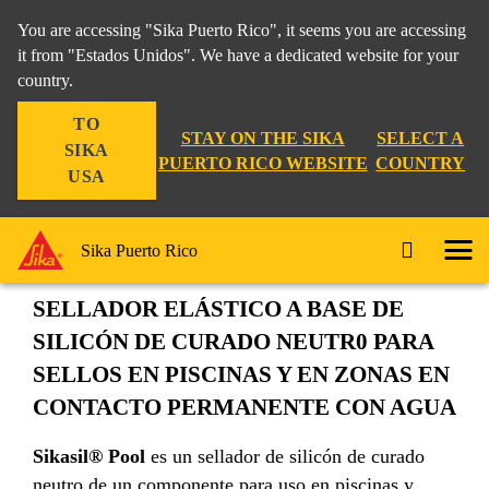
You are accessing "Sika Puerto Rico", it seems you are accessing
it from "Estados Unidos". We have a dedicated website for your
country.
Construccion
...
Sikasil® Pool
TO
STAY ON THE SIKA
SELECT A
SIKA
PUERTO RICO WEBSITE
COUNTRY
USA
Sikasil® Pool
Sika Puerto Rico
SELLADOR ELÁSTICO A BASE DE
SILICÓN DE CURADO NEUTR0 PARA
SELLOS EN PISCINAS Y EN ZONAS EN
CONTACTO PERMANENTE CON AGUA
Sikasil® Pool
es un sellador de silicón de curado
neutro de un componente para uso en piscinas y