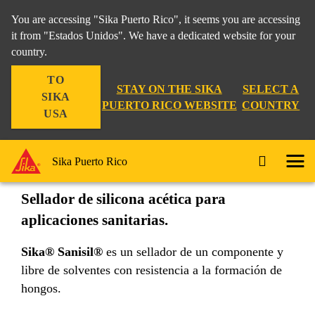
You are accessing "Sika Puerto Rico", it seems you are accessing
it from "Estados Unidos". We have a dedicated website for your
country.
Construccion
...
Sika® Sanisil®
TO
STAY ON THE SIKA
SELECT A
SIKA
PUERTO RICO WEBSITE
COUNTRY
USA
Sika® Sanisil®
Sika Puerto Rico
Sellador de silicona acética para
aplicaciones sanitarias.
Sika® Sanisil®
es un sellador de un componente y
libre de solventes con resistencia a la formación de
hongos.