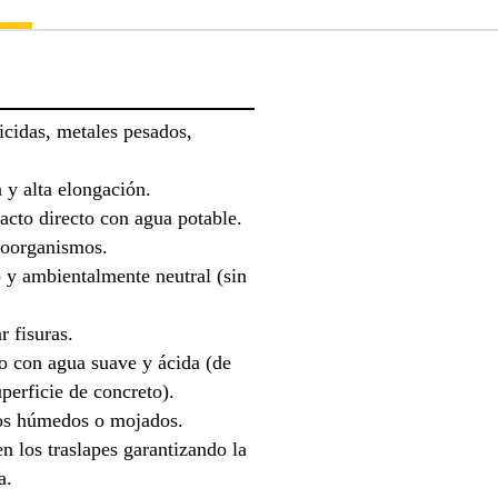
icidas, metales pesados,
n y alta elongación.
acto directo con agua potable.
roorganismos.
 y ambientalmente neutral (sin
 fisuras.
o con agua suave y ácida (de
perficie de concreto).
tos húmedos o mojados.
n los traslapes garantizando la
a.