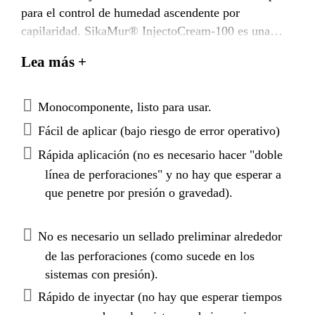
para el control de humedad ascendente por
capilaridad. SikaMur® InjectoCream-100 es una
sustancia repelente al agua, que se inyecta en una
Lea más +
serie de perforaciones horizontales realizadas en la
mezcla de la mampostería, mediante una pistola de
aplicación (no es necesaria una bomba de inyección).
Monocomponente, listo para usar.
Aplicado en la mezcla de asiento de los ladrillos,
Fácil de aplicar (bajo riesgo de error operativo)
SikaMur® InjectoCream-100 se dispersará en la
Rápida aplicación (no es necesario hacer "doble
misma y creará una barrera repelente al agua (DPC-
línea de perforaciones" y no hay que esperar a
Damp Proof Course) bloqueando la humedad
que penetre por presión o gravedad).
ascendente en el futuro.
No es necesario un sellado preliminar alrededor
de las perforaciones (como sucede en los
sistemas con presión).
Rápido de inyectar (no hay que esperar tiempos