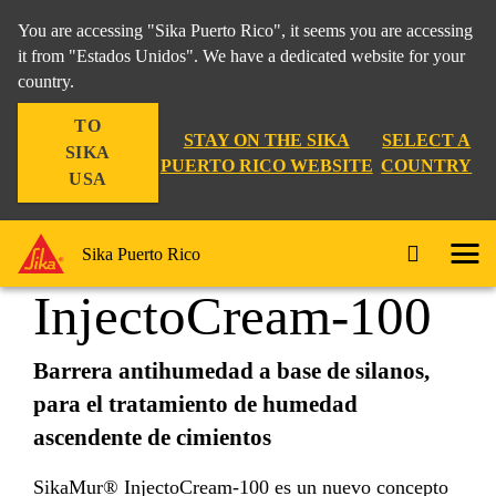
You are accessing "Sika Puerto Rico", it seems you are accessing
it from "Estados Unidos". We have a dedicated website for your
country.
Construccion
...
SikaMur® InjectoCream-100
TO
STAY ON THE SIKA
SELECT A
SIKA
PUERTO RICO WEBSITE
COUNTRY
USA
SikaMur®
Sika Puerto Rico
InjectoCream-100
Barrera antihumedad a base de silanos,
para el tratamiento de humedad
ascendente de cimientos
SikaMur® InjectoCream-100 es un nuevo concepto